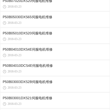
P50B07020DXS20伺服电机维修
2018-03-23
P50B05030DXS65伺服电机维修
2018-03-23
P50B05010DXS20伺服电机维修
2018-03-23
P50B04010DXS4E伺服电机维修
2018-03-23
P50B04010DCS4E伺服电机维修
2018-03-23
P50B03003DXS2B伺服电机维修
2018-03-23
P50B03001DXS21伺服电机维修
2018-03-23