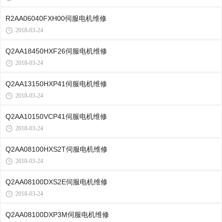
R2AA06040FXH00伺服电机维修
2018-03-24
Q2AA18450HXF26伺服电机维修
2018-03-24
Q2AA13150HXP41伺服电机维修
2018-03-24
Q2AA10150VCP41伺服电机维修
2018-03-24
Q2AA08100HXS2T伺服电机维修
2018-03-24
Q2AA08100DXS2E伺服电机维修
2018-03-24
Q2AA08100DXP3M伺服电机维修