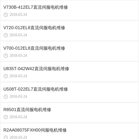
V730B-412EL7直流伺服电机维修
2018-03-24
V720-012EL8直流伺服电机维修
2018-03-24
V700-012EL8直流伺服电机维修
2018-03-24
U835T-042W42直流伺服电机维修
2018-03-24
U508T-022EL7直流伺服电机维修
2018-03-24
R8501直流伺服电机维修
2018-03-24
R2AA08075FXH00伺服电机维修
2018-03-24