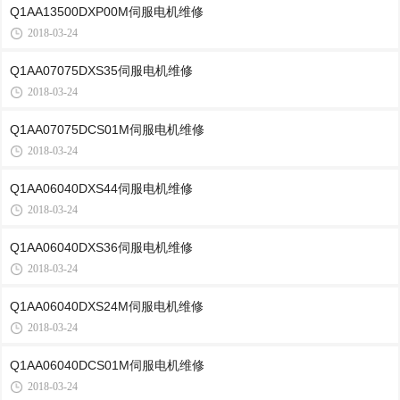
Q1AA13500DXP00M伺服电机维修
2018-03-24
Q1AA07075DXS35伺服电机维修
2018-03-24
Q1AA07075DCS01M伺服电机维修
2018-03-24
Q1AA06040DXS44伺服电机维修
2018-03-24
Q1AA06040DXS36伺服电机维修
2018-03-24
Q1AA06040DXS24M伺服电机维修
2018-03-24
Q1AA06040DCS01M伺服电机维修
2018-03-24