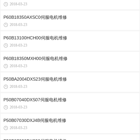
2018-03-23
P60B18350AXSC0伺服电机维修
2018-03-23
P60B13100HCH00伺服电机维修
2018-03-23
P60B18350MXH00伺服电机维修
2018-03-23
P50BA2004DXS23伺服电机维修
2018-03-23
P50B07040DXS07伺服电机维修
2018-03-23
P50B07030DXJ4B伺服电机维修
2018-03-23