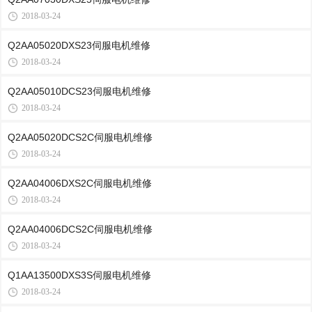
2018-03-24
Q2AA05020DXS23伺服电机维修
2018-03-24
Q2AA05010DCS23伺服电机维修
2018-03-24
Q2AA05020DCS2C伺服电机维修
2018-03-24
Q2AA04006DXS2C伺服电机维修
2018-03-24
Q2AA04006DCS2C伺服电机维修
2018-03-24
Q1AA13500DXS3S伺服电机维修
2018-03-24