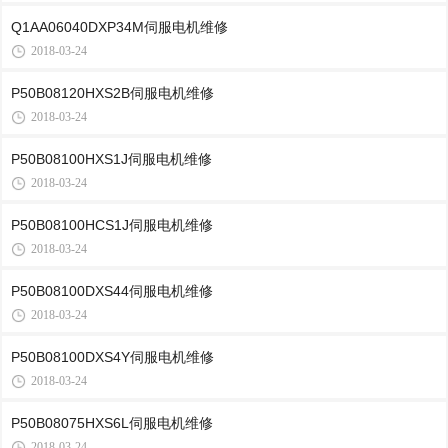
Q1AA06040DXP34M伺服电机维修
2018-03-24
P50B08120HXS2B伺服电机维修
2018-03-24
P50B08100HXS1J伺服电机维修
2018-03-24
P50B08100HCS1J伺服电机维修
2018-03-24
P50B08100DXS44伺服电机维修
2018-03-24
P50B08100DXS4Y伺服电机维修
2018-03-24
P50B08075HXS6L伺服电机维修
2018-03-24