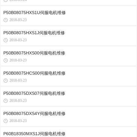
P50B08075HXS1U伺服电机维修
2018-03-23
P50B08075HXS1J伺服电机维修
2018-03-23
P50B08075HXS00伺服电机维修
2018-03-23
P50B08075HCS00伺服电机维修
2018-03-23
P50B08075DXS07伺服电机维修
2018-03-23
P50B08075DXS4Y伺服电机维修
2018-03-23
P60B18350MXS1J伺服电机维修