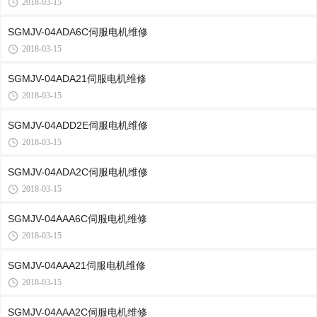
2018-03-15
SGMJV-04ADA6C伺服电机维修
2018-03-15
SGMJV-04ADA21伺服电机维修
2018-03-15
SGMJV-04ADD2E伺服电机维修
2018-03-15
SGMJV-04ADA2C伺服电机维修
2018-03-15
SGMJV-04AAA6C伺服电机维修
2018-03-15
SGMJV-04AAA21伺服电机维修
2018-03-15
SGMJV-04AAA2C伺服电机维修