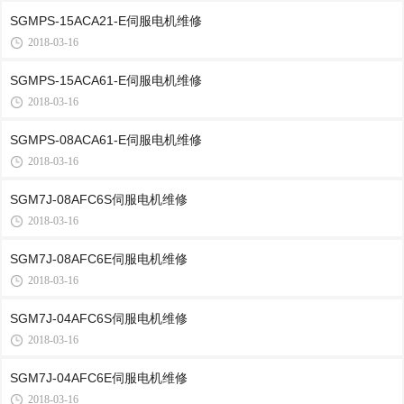
SGMPS-15ACA21-E伺服电机维修
2018-03-16
SGMPS-15ACA61-E伺服电机维修
2018-03-16
SGMPS-08ACA61-E伺服电机维修
2018-03-16
SGM7J-08AFC6S伺服电机维修
2018-03-16
SGM7J-08AFC6E伺服电机维修
2018-03-16
SGM7J-04AFC6S伺服电机维修
2018-03-16
SGM7J-04AFC6E伺服电机维修
2018-03-16