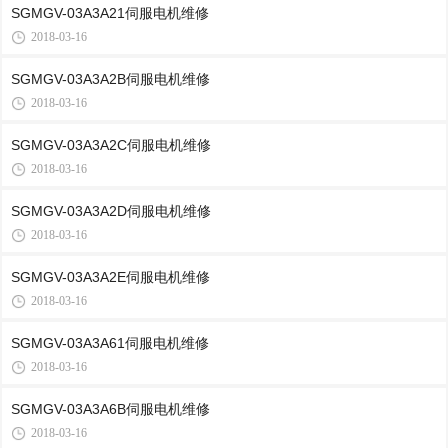
SGMGV-03A3A21伺服电机维修
2018-03-16
SGMGV-03A3A2B伺服电机维修
2018-03-16
SGMGV-03A3A2C伺服电机维修
2018-03-16
SGMGV-03A3A2D伺服电机维修
2018-03-16
SGMGV-03A3A2E伺服电机维修
2018-03-16
SGMGV-03A3A61伺服电机维修
2018-03-16
SGMGV-03A3A6B伺服电机维修
2018-03-16