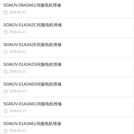
SGMJV-08A3A61伺服电机维修
2018-03-15
SGMJV-01A3A2C伺服电机维修
2018-03-15
SGMJV-01A3A2E伺服电机维修
2018-03-15
SGMJV-01A3A2S伺服电机维修
2018-03-15
SGMJV-01A3A6S伺服电机维修
2018-03-15
SGMJV-01A3A6C伺服电机维修
2018-03-15
SGMJV-01A3A61伺服电机维修
2018-03-15